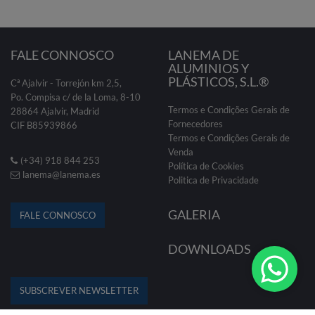
FALE CONNOSCO
LANEMA DE
ALUMINIOS Y
PLÁSTICOS, S.L.®
Cª Ajalvir - Torrejón km 2,5,
Po. Compisa c/ de la Loma, 8-10
Termos e Condições Gerais de
28864 Ajalvir, Madrid
Fornecedores
CIF B85939866
Termos e Condições Gerais de
Venda
(+34) 918 844 253
Política de Cookies
lanema@lanema.es
Politica de Privacidade
GALERIA
FALE CONNOSCO
DOWNLOADS
SUBSCREVER NEWSLETTER