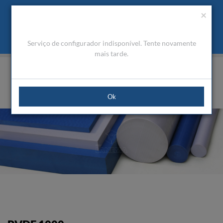
Orçamento
Área Cliente
PT
Usamos cookies para melhorar a navegação. Ao fechar esta
(0)
×
mensagem aceita a nossa política de cookies
O que são Cookies
Aceitar Cookies
Serviço de configurador indisponível. Tente novamente
HOME
PRODUTOS
PLÁSTICOS DE ENGENHARIA
ALTA PERFORMANCE
PVDF 1000
mais tarde.
Ok