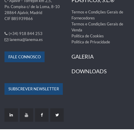
PLÁSTICOS, S.L.®
Cª Ajalvir - Torrejón km 2,5,
Po. Compisa c/ de la Loma, 8-10
Termos e Condições Gerais de
28864 Ajalvir, Madrid
Fornecedores
CIF B85939866
Termos e Condições Gerais de
Venda
(+34) 918 844 253
Política de Cookies
lanema@lanema.es
Politica de Privacidade
GALERIA
FALE CONNOSCO
DOWNLOADS
SUBSCREVER NEWSLETTER