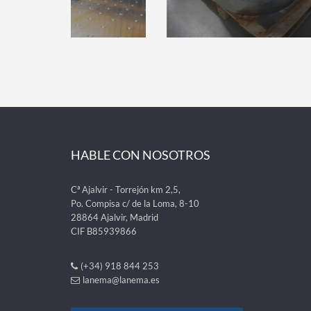
HABLE CON NOSOTROS
Cª Ajalvir - Torrejón km 2,5,
Po. Compisa c/ de la Loma, 8-10
28864 Ajalvir, Madrid
CIF B85939866
(+34) 918 844 253
lanema@lanema.es