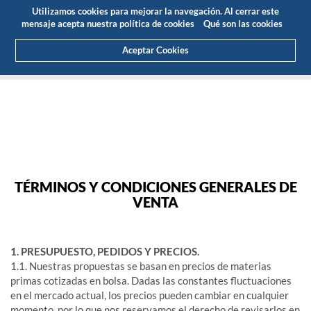
Presupuesto
Área Cliente
ES
Utilizamos cookies para mejorar la navegación. Al cerrar este
(0)
mensaje acepta nuestra política de cookies
Qué son las cookies
Aceptar Cookies
HOME
TÉRMINOS Y CONDICIONES GENERALES DE VENTA
TÉRMINOS Y CONDICIONES GENERALES DE
VENTA
1. PRESUPUESTO, PEDIDOS Y PRECIOS.
1.1. Nuestras propuestas se basan en precios de materias
primas cotizadas en bolsa. Dadas las constantes fluctuaciones
en el mercado actual, los precios pueden cambiar en cualquier
momento, por lo que nos reservamos el derecho de revisarlos en