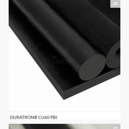
DURATRON® CU60 PBI