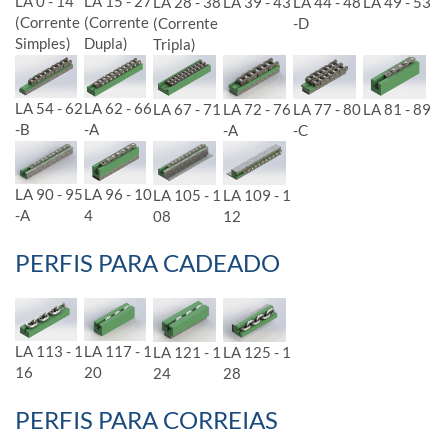
LA 0 - 14
LA 15 - 27
LA 28 - 38
LA 39 - 43
LA 44 - 48
LA 49 - 53
(Corrente
(Corrente
(Corrente
-D
Simples)
Dupla)
Tripla)
LA 54 - 62
LA 62 - 66
LA 67 - 71
LA 72 - 76
LA 77 - 80
LA 81 - 89
-B
-A
-A
-C
LA 90 - 95
LA 96 - 10
LA 105 - 1
LA 109 - 1
-A
4
08
12
PERFIS PARA CADEADO
LA 113 - 1
LA 117 - 1
LA 121 - 1
LA 125 - 1
16
20
24
28
PERFIS PARA CORREIAS