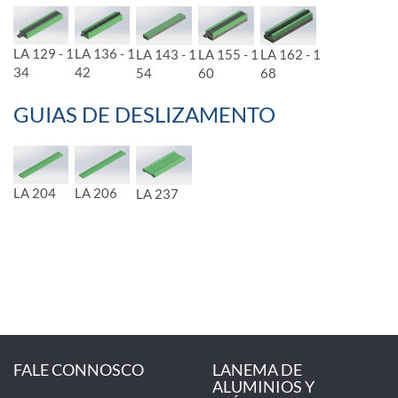
LA 129 - 1
LA 136 - 1
LA 143 - 1
LA 155 - 1
LA 162 - 1
34
42
54
60
68
GUIAS DE DESLIZAMENTO
LA 204
LA 206
LA 237
FALE CONNOSCO
LANEMA DE
ALUMINIOS Y