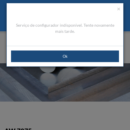
Orçamento
Área Cliente
PT
Usamos cookies para melhorar a navegação. Ao fechar esta
(0)
×
mensagem aceita a nossa política de cookies
O que são Cookies
Aceitar Cookies
Serviço de configurador indisponível. Tente novamente
HOME
PRODUTOS
ALUMÍNIO TÉCNICO
PLACAS
AW 7075
mais tarde.
Ok