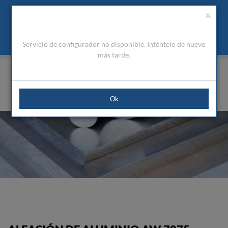
Presupuesto
Área Cliente
ES
Utilizamos cookies para mejorar la navegación. Al cerrar este
(0)
×
mensaje acepta nuestra política de cookies
Qué son las cookies
Aceptar Cookies
Servicio de configurador no disponible. Inténtelo de nuevo
HOME
PRODUCTOS
ALUMINIOS TÉCNICOS
PLACAS
AW 7075
más tarde.
Ok