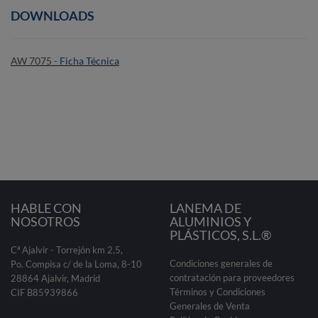
DOWNLOADS
AW 7075 -
Ficha Técnica
HABLE CON
LANEMA DE
NOSOTROS
ALUMINIOS Y
PLÁSTICOS, S.L.®
Cª Ajalvir - Torrejón km 2,5,
Condiciones generales de
Po. Compisa c/ de la Loma, 8-10
contratación para proveedores
28864 Ajalvir, Madrid
Términos y Condiciones
CIF B85939866
Generales de Venta