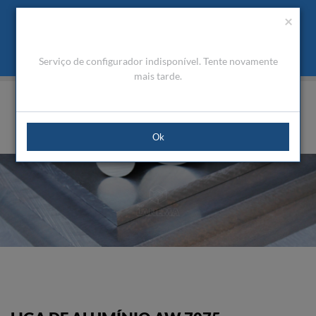
Orçamento
Área Cliente
PT
Usamos cookies para melhorar a navegação. Ao fechar esta
(0)
×
mensagem aceita a nossa política de cookies
O que são Cookies
Aceitar Cookies
Serviço de configurador indisponível. Tente novamente
HOME
PRODUTOS
ALUMÍNIO TÉCNICO
PLACAS
AW 7075 RETIFICADO
mais tarde.
Ok