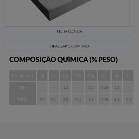
FICHA TÉCNICA
FINALIZAR ORÇAMENTO
COMPOSIÇÃO QUÍMICA (% PESO)
Elementos
Si
Fe
Cu
Mn
Mg
Cr
Zn
Ti
Min
-
-
1.2
-
2.1
0.18
5.1
-
Max
0.4
0.5
2.0
0.3
2.9
0.28
6.1
0.2