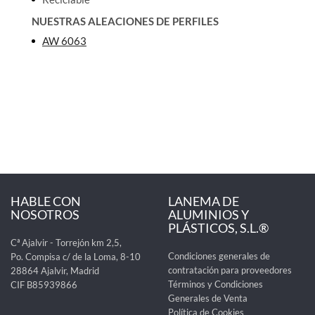
NUESTRAS ALEACIONES DE PERFILES
AW 6063
HABLE CON
LANEMA DE
NOSOTROS
ALUMINIOS Y
PLÁSTICOS, S.L.®
Cª Ajalvir - Torrejón km 2,5,
Condiciones generales de
Po. Compisa c/ de la Loma, 8-10
contratación para proveedores
28864 Ajalvir, Madrid
Términos y Condiciones
CIF B85939866
Generales de Venta
Política de Cookies