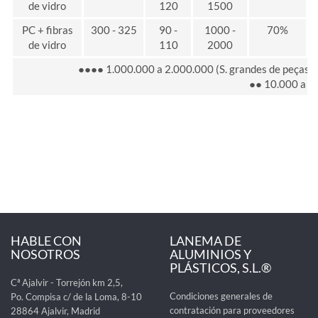
de vidro
120
1500
PC + fibras
300 - 325
90 -
1000 -
70%
de vidro
110
2000
●●●● 1.000.000 a 2.000.000 (S. grandes de peças)
●● 10.000 a 50
HABLE CON
LANEMA DE
NOSOTROS
ALUMINIOS Y
PLÁSTICOS, S.L.®
Cª Ajalvir - Torrejón km 2,5,
Condiciones generales de
Po. Compisa c/ de la Loma, 8-10
contratación para proveedores
28864 Ajalvir, Madrid