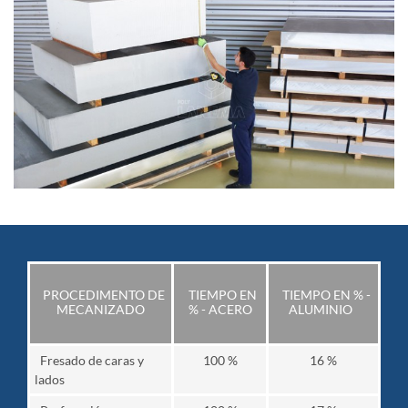
PROCEDIMENTO DE
TIEMPO EN
TIEMPO EN % -
MECANIZADO
% - ACERO
ALUMINIO
Fresado de caras y
100 %
16 %
lados