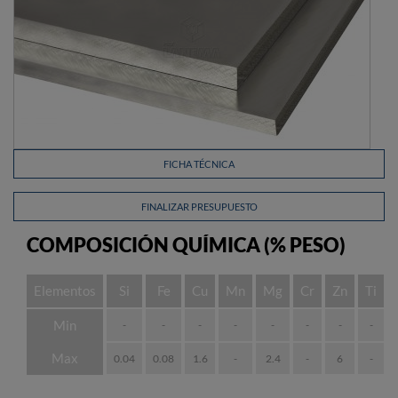
FICHA TÉCNICA
FINALIZAR PRESUPUESTO
COMPOSICIÓN QUÍMICA (% PESO)
Elementos
Si
Fe
Cu
Mn
Mg
Cr
Zn
Ti
Min
-
-
-
-
-
-
-
-
Max
0.04
0.08
1.6
-
2.4
-
6
-