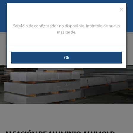
Presupuesto
Área Cliente
ES
Utilizamos cookies para mejorar la navegación. Al cerrar este
(0)
×
mensaje acepta nuestra política de cookies
Qué son las cookies
Aceptar Cookies
Servicio de configurador no disponible. Inténtelo de nuevo
HOME
PRODUCTOS
ALUMINIOS TÉCNICOS
PLACAS
ALUMOLD® – 500
más tarde.
Ok