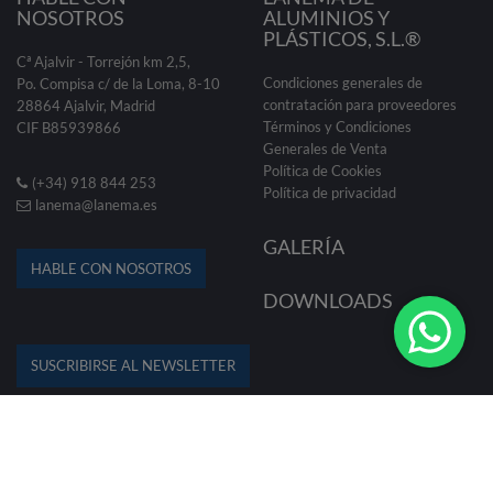
NOSOTROS
ALUMINIOS Y
PLÁSTICOS, S.L.®
Cª Ajalvir - Torrejón km 2,5,
Condiciones generales de
Po. Compisa c/ de la Loma, 8-10
contratación para proveedores
28864 Ajalvir, Madrid
Términos y Condiciones
CIF B85939866
Generales de Venta
Política de Cookies
(+34) 918 844 253
Política de privacidad
lanema@lanema.es
GALERÍA
HABLE CON NOSOTROS
DOWNLOADS
SUSCRIBIRSE AL NEWSLETTER