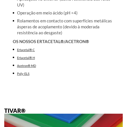
UV)
Operação em meio ácido (pH <4)
Rolamentos em contacto com superfícies metálicas
ásperas de acoplamento (devido à moderada
resistência ao desgaste)
OS NOSSOS ERTACETAL®/ACETRON®
Ertacetal® C
Ertacetal® H
Acetron® MD
Poly-ELS
TIVAR®