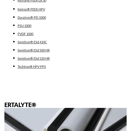
Ketron® PEEK GF30
Ketron® PEEK HPV
Duratron®
PEI 1000
PSU 1000
PVDF 1000
Semitron® ESd 410C
Semitron® ESd 500 HR
Semitron® ESd 520 HR
Techtron® HPV PPS
ERTALYTE®