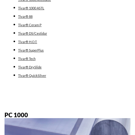
Tivar® 1000 ASTL
Tivar® 88
Tivar® Ceram P
Tivar® DS/Cestidur
Tivar® H.O.T.
Tivar® SuperPlus
Tivar® Tech
Tivar® DrySlide
Tivar® QuickSilver
PC 1000