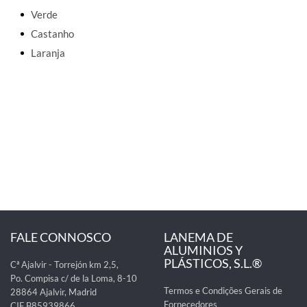
Verde
Castanho
Laranja
FALE CONNOSCO
LANEMA DE
ALUMINIOS Y
PLÁSTICOS, S.L.®
Cª Ajalvir - Torrejón km 2,5,
Po. Compisa c/ de la Loma, 8-10
Termos e Condições Gerais de
28864 Ajalvir, Madrid
Fornecedores
CIF B85939866