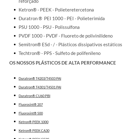
reforçado
Ketron® - PEEK - Polieteretercetona
Duratron ®
PEI 1000 - PEI - Polieterimida
PSU 1000 - PSU - Polissulfona
PVDF 1000 - PVDF - Fluoreto de polivinilideno
Semitron® ESd - / - Plásticos dissipativos estáticos
Techtron® - PPS - Sulfeto de polifenileno
OS NOSSOS PLÁSTICOS DE ALTA PERFORMANCE
Duratron® T4203/T4503 PAI
Duratron® T4301/T4501 PAI
Duratron® CU60 PBI
Fluorosint® 207
Fluorosint® 500
Ketron® PEEK 1000
Ketron® PEEK CA30