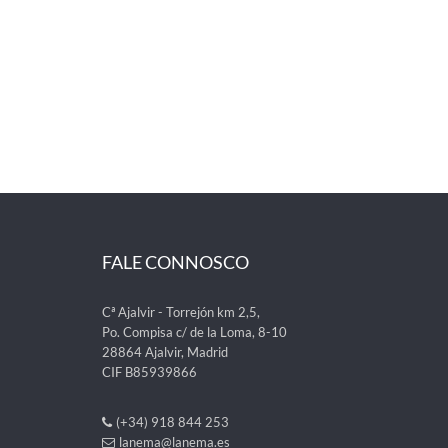
FALE CONNOSCO
Cª Ajalvir - Torrejón km 2,5,
Po. Compisa c/ de la Loma, 8-10
28864 Ajalvir, Madrid
CIF B85939866
(+34) 918 844 253
lanema@lanema.es