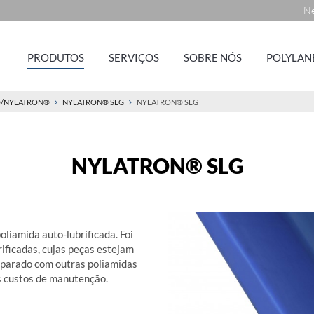
Ne
PRODUTOS
SERVIÇOS
SOBRE NÓS
POLYLAN
®/NYLATRON®
NYLATRON® SLG
NYLATRON® SLG
NYLATRON® SLG
iamida auto-lubrificada. Foi
ificadas, cujas peças estejam
mparado com outras poliamidas
os custos de manutenção.