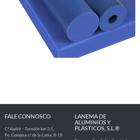
FALE CONNOSCO
LANEMA DE
ALUMINIOS Y
PLÁSTICOS, S.L.®
Cª Ajalvir - Torrejón km 2,5,
Po. Compisa c/ de la Loma, 8-10