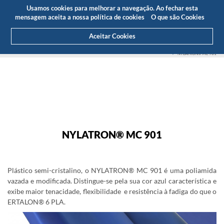
Orçamento
Área Cliente
PT
Usamos cookies para melhorar a navegação. Ao fechar esta
(0)
mensagem aceita a nossa política de cookies
O que são Cookies
Aceitar Cookies
HOME
PRODUTOS
PLÁSTICOS DE ENGENHARIA
ERTALON®/NYLATRON®
NYLATRON® MC 901
NYLATRON® MC 901
NYLATRON® MC 901
Plástico semi-cristalino, o NYLATRON® MC 901 é uma poliamida
vazada e modificada. Distingue-se pela sua cor azul característica e
exibe maior tenacidade, flexibilidade e resistência à fadiga do que o
ERTALON® 6 PLA.