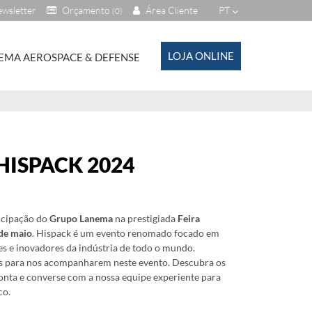
wsletter
Orçamento
Área Cliente
PT
(0)
LOJA ONLINE
EMA AEROSPACE & DEFENSE
ISPACK 2024
icipação do
Grupo Lanema
na prestigiada
Feira
 de maio
. Hispack é um evento renomado focado em
res e inovadores da indústria de todo o mundo.
es para nos acompanharem neste evento. Descubra os
ponta e converse com a nossa equipe experiente para
co.