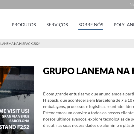
Ne
PRODUTOS
SERVIÇOS
SOBRE NÓS
POLYLAN
LANEMA NA HISPACK 2024
GRUPO LANEMA NA H
É com grande entusiasmo que anunciamos a part
Hispack
, que acontecerá em
Barcelona
de
7 a 10
embalagens, processos e logística, reunindo líde
Estendemos um convite a todos os nossos client
nossos últimos avanços, explore tecnologias de 
discutir as suas necessidades de alumínio e plásti