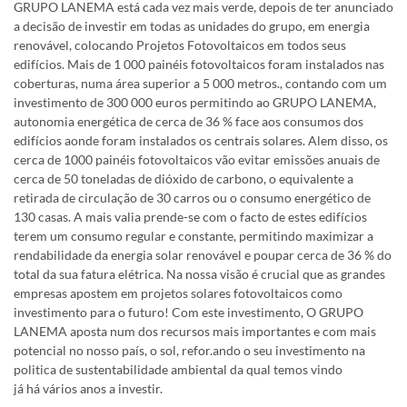
GRUPO LANEMA está cada vez mais verde, depois de ter anunciado
a decisão de investir em todas as unidades do grupo, em energia
renovável, colocando Projetos Fotovoltaicos em todos seus
edifícios. Mais de 1 000 painéis fotovoltaicos foram instalados nas
coberturas, numa área superior a 5 000 metros., contando com um
investimento de 300 000 euros permitindo ao GRUPO LANEMA,
autonomia energética de cerca de 36 % face aos consumos dos
edifícios aonde foram instalados os centrais solares. Alem disso, os
cerca de 1000 painéis fotovoltaicos vão evitar emissões anuais de
cerca de 50 toneladas de dióxido de carbono, o equivalente a
retirada de circulação de 30 carros ou o consumo energético de
130 casas. A mais valia prende-se com o facto de estes edifícios
terem um consumo regular e constante, permitindo maximizar a
rendabilidade da energia solar renovável e poupar cerca de 36 % do
total da sua fatura elétrica. Na nossa visão é crucial que as grandes
empresas apostem em projetos solares fotovoltaicos como
investimento para o futuro! Com este investimento, O GRUPO
LANEMA aposta num dos recursos mais importantes e com mais
potencial no nosso país, o sol, refor.ando o seu investimento na
politica de sustentabilidade ambiental da qual temos vindo
já há vários anos a investir.