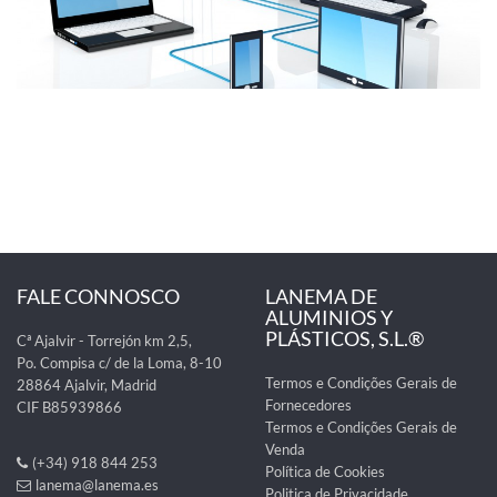
FALE CONNOSCO
LANEMA DE
ALUMINIOS Y
PLÁSTICOS, S.L.®
Cª Ajalvir - Torrejón km 2,5,
Po. Compisa c/ de la Loma, 8-10
Termos e Condições Gerais de
28864 Ajalvir, Madrid
Fornecedores
CIF B85939866
Termos e Condições Gerais de
Venda
(+34) 918 844 253
Política de Cookies
lanema@lanema.es
Politica de Privacidade