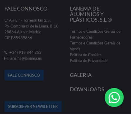
FALE CONNOSCO
LANEMA DE
ALUMINIOS Y
PLÁSTICOS, S.L.®
Cª Ajalvir - Torrejón km 2,5,
Po. Compisa c/ de la Loma, 8-10
Termos e Condições Gerais de
28864 Ajalvir, Madrid
Fornecedores
CIF B85939866
Termos e Condições Gerais de
Venda
(+34) 918 844 253
Política de Cookies
lanema@lanema.es
Politica de Privacidade
GALERIA
FALE CONNOSCO
DOWNLOADS
SUBSCREVER NEWSLETTER