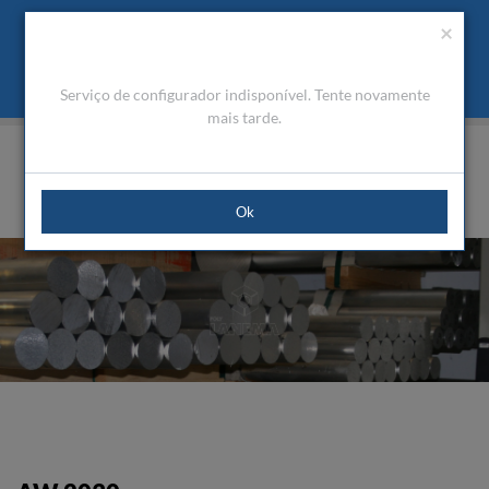
Orçamento
Área Cliente
PT
Usamos cookies para melhorar a navegação. Ao fechar esta
(0)
×
mensagem aceita a nossa política de cookies
O que são Cookies
Aceitar Cookies
Serviço de configurador indisponível. Tente novamente
HOME
PRODUTOS
ALUMÍNIO TÉCNICO
BARRAS REDONDAS
AW 2030
mais tarde.
Ok