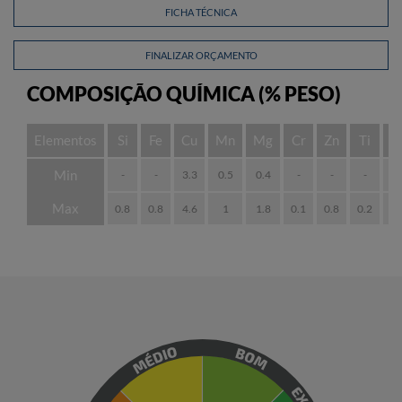
FICHA TÉCNICA
FINALIZAR ORÇAMENTO
COMPOSIÇÃO QUÍMICA (% PESO)
Elementos
Si
Fe
Cu
Mn
Mg
Cr
Zn
Ti
N
Min
-
-
3.3
0.5
0.4
-
-
-
-
Max
0.8
0.8
4.6
1
1.8
0.1
0.8
0.2
0.