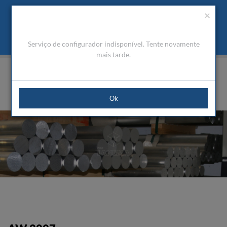
Orçamento
Área Cliente
PT
Usamos cookies para melhorar a navegação. Ao fechar esta
(0)
×
mensagem aceita a nossa política de cookies
O que são Cookies
Aceitar Cookies
Serviço de configurador indisponível. Tente novamente
HOME
PRODUTOS
ALUMÍNIO TÉCNICO
BARRAS REDONDAS
AW 2007
mais tarde.
Ok