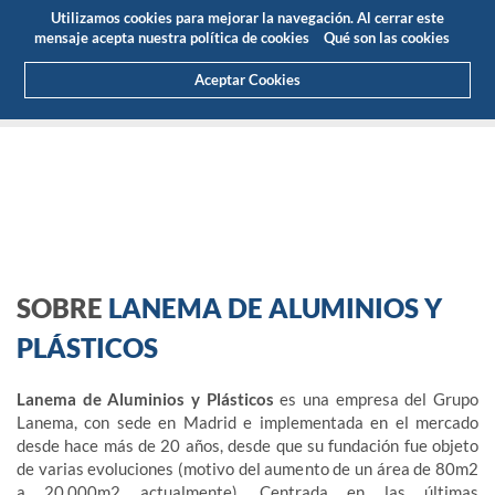
Presupuesto
Área Cliente
ES
Utilizamos cookies para mejorar la navegación. Al cerrar este
(0)
mensaje acepta nuestra política de cookies
Qué son las cookies
Aceptar Cookies
HOME
SOBRE NOSOTROS
QUIÉNES SOMOS
SOBRE
LANEMA DE ALUMINIOS Y
PLÁSTICOS
Lanema de Aluminios y Plásticos
es una empresa del Grupo
Lanema, con sede en Madrid e implementada en el mercado
desde hace más de 20 años, desde que su fundación fue objeto
de varias evoluciones (motivo del aumento de un área de 80m2
a 20.000m2 actualmente). Centrada en las últimas