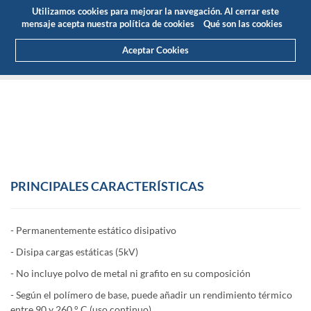
Presupuesto
Área Cliente
ES
Utilizamos cookies para mejorar la navegación. Al cerrar este
(0)
mensaje acepta nuestra política de cookies
Qué son las cookies
Aceptar Cookies
HOME
PRODUCTOS
PLÁSTICOS DE INGENIERÍA
ALTO RENDIMIENTO
SEMITRON® ESD 520 HR
PRINCIPALES CARACTERÍSTICAS
- Permanentemente estático disipativo
- Disipa cargas estáticas (5kV)
- No incluye polvo de metal ni grafito en su composición
- Según el polímero de base, puede añadir un rendimiento térmico
entre 90 y 260 ° C (uso continuo)