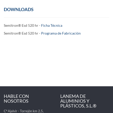
DOWNLOADS
Semitron® Esd 520 hr -
Ficha Técnica
Semitron® Esd 520 hr -
Programa de Fabricación
HABLE CON
LANEMA DE
NOSOTROS
ALUMINIOS Y
PLÁSTICOS, S.L.®
Cª Ajalvir - Torrejón km 2,5,