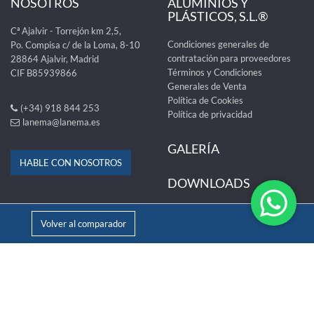
NOSOTROS
ALUMINIOS Y
PLÁSTICOS, S.L.®
Cª Ajalvir - Torrejón km 2,5,
Condiciones generales de
Po. Compisa c/ de la Loma, 8-10
contratación para proveedores
28864 Ajalvir, Madrid
Términos y Condiciones
CIF B85939866
Generales de Venta
Política de Cookies
(+34) 918 844 253
Política de privacidad
lanema@lanema.es
GALERÍA
HABLE CON NOSOTROS
DOWNLOADS
Volver al comparador
SUSCRIBIRSE AL NEWSLETTER