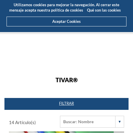
Presupuesto
Área Cliente
ES
Utilizamos cookies para mejorar la navegación. Al cerrar este
(0)
mensaje acepta nuestra política de cookies
Qué son las cookies
Aceptar Cookies
HOME
PRODUCTOS
PLÁSTICOS DE INGENIERÍA
TIVAR®
TIVAR®
FILTRAR
14
Artículo(s)