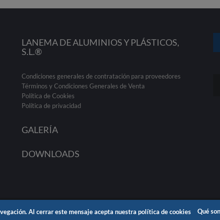
LANEMA DE ALUMINIOS Y PLÁSTICOS,
S.L.®
Condiciones generales de contratación para proveedores
Términos y Condiciones Generales de Venta
Política de Cookies
Política de privacidad
GALERÍA
DOWNLOADS
vegación. Al cerrar este mensaje acepta nuestra política de cookies
Qué son