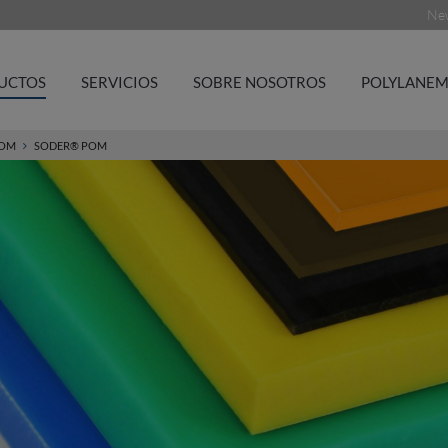
New
UCTOS
SERVICIOS
SOBRE NOSOTROS
POLYLANEM
POM
SODER® POM