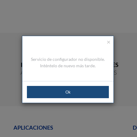
×
Servicio de configurador no disponible.
RESISTENCIA
PROPIEDADES
Inténtelo de nuevo más tarde.
AL DESGASTE
DESLIZANTES
Ok
APLICACIONES
D