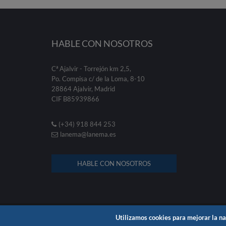
HABLE CON NOSOTROS
Cª Ajalvir - Torrejón km 2,5,
Po. Compisa c/ de la Loma, 8-10
28864 Ajalvir, Madrid
CIF B85939866
(+34) 918 844 253
lanema@lanema.es
HABLE CON NOSOTROS
© 2026 . Poly Lanema .
Fullscreen
Utilizamos cookies para mejorar la na