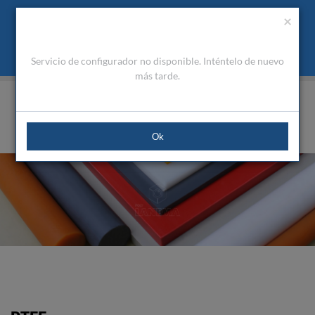
Presupuesto
Área Cliente
ES
Utilizamos cookies para mejorar la navegación. Al cerrar este
(0)
×
mensaje acepta nuestra política de cookies
Qué son las cookies
Aceptar Cookies
Servicio de configurador no disponible. Inténtelo de nuevo
HOME
PRODUCTOS
PLÁSTICOS DE INGENIERÍA
PLÁSTICOS DE USO GENERAL
PTFE
más tarde.
Ok