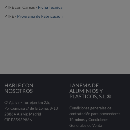
PTFE con Cargas -
Ficha Técnica
PTFE -
Programa de Fabricación
HABLE CON
LANEMA DE
NOSOTROS
ALUMINIOS Y
PLÁSTICOS, S.L.®
Cª Ajalvir - Torrejón km 2,5,
Condiciones generales de
Po. Compisa c/ de la Loma, 8-10
contratación para proveedores
28864 Ajalvir, Madrid
Términos y Condiciones
CIF B85939866
Generales de Venta