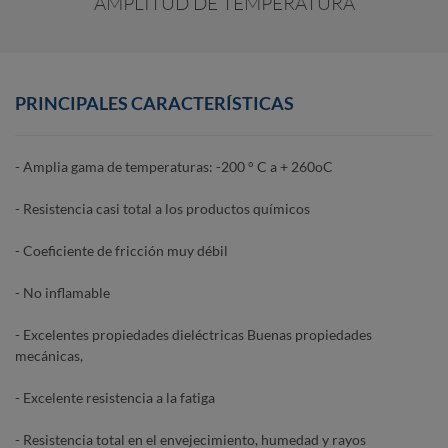
AMPLITUD DE TEMPERATURA
PRINCIPALES CARACTERÍSTICAS
- Amplia gama de temperaturas: -200 ° C a + 260oC
- Resistencia casi total a los productos químicos
- Coeficiente de fricción muy débil
- No inflamable
- Excelentes propiedades dieléctricas Buenas propiedades
mecánicas,
- Excelente resistencia a la fatiga
- Resistencia total en el envejecimiento, humedad y rayos