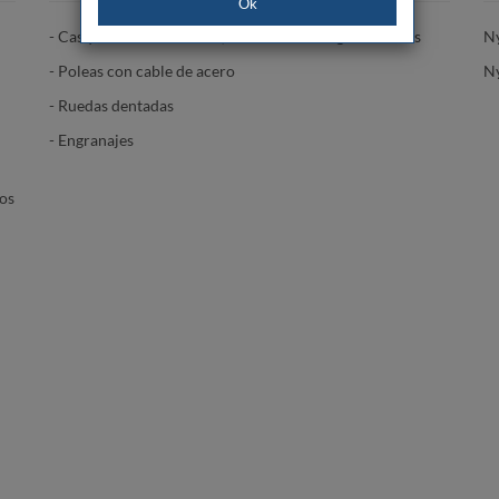
Ok
- Casquillos con rotación, sometidos a cargas elevadas
N
- Poleas con cable de acero
N
- Ruedas dentadas
- Engranajes
yos