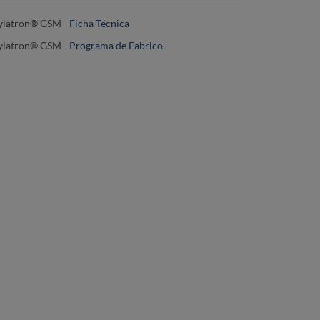
ylatron® GSM -
Ficha Técnica
ylatron® GSM
-
Programa de Fabrico