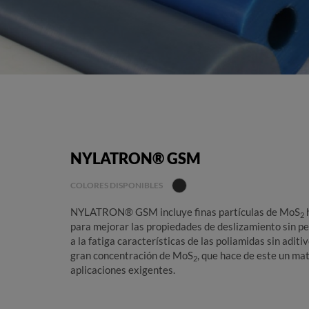
NYLATRON® GSM
COLORES DISPONIBLES
NYLATRON® GSM incluye finas partículas de MoS
2
para mejorar las propiedades de deslizamiento sin per
a la fatiga características de las poliamidas sin aditi
gran concentración de MoS
, que hace de este un ma
2
aplicaciones exigentes.