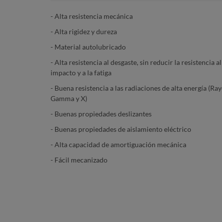
- Alta resistencia mecánica
- Alta rigidez y dureza
- Material autolubricado
- Alta resistencia al desgaste, sin reducir la resistencia al
impacto y a la fatiga
- Buena resistencia a las radiaciones de alta energía (Ra
Gamma y X)
- Buenas propiedades deslizantes
- Buenas propiedades de aislamiento eléctrico
- Alta capacidad de amortiguación mecánica
- Fácil mecanizado