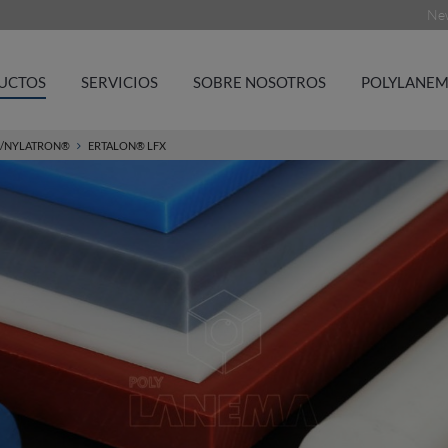
New
UCTOS
SERVICIOS
SOBRE NOSOTROS
POLYLANEM
/NYLATRON®
ERTALON® LFX