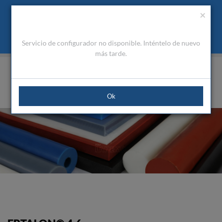
Presupuesto
Área Cliente
ES
Utilizamos cookies para mejorar la navegación. Al cerrar este
(0)
×
mensaje acepta nuestra política de cookies
Qué son las cookies
Aceptar Cookies
Servicio de configurador no disponible. Inténtelo de nuevo
HOME
PRODUCTOS
PLÁSTICOS DE INGENIERÍA
ERTALON®/NYLATRON®
ERTALON® 4.6
más tarde.
Ok