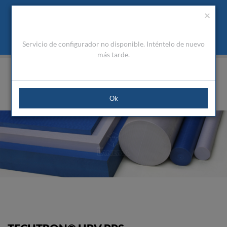
Presupuesto
Área Cliente
ES
Utilizamos cookies para mejorar la navegación. Al cerrar este
(0)
×
mensaje acepta nuestra política de cookies
Qué son las cookies
Aceptar Cookies
Servicio de configurador no disponible. Inténtelo de nuevo
HOME
PRODUCTOS
PLÁSTICOS DE INGENIERÍA
ALTO RENDIMIENTO
TECHTRON® HPV PPS
más tarde.
Ok