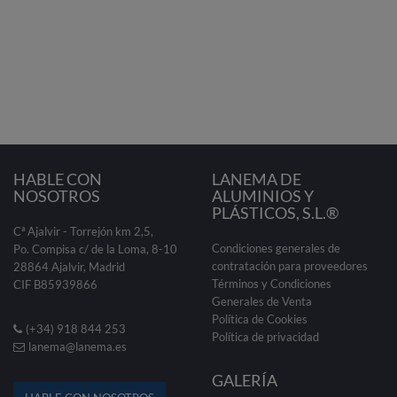
HABLE CON
LANEMA DE
NOSOTROS
ALUMINIOS Y
PLÁSTICOS, S.L.®
Cª Ajalvir - Torrejón km 2,5,
Condiciones generales de
Po. Compisa c/ de la Loma, 8-10
contratación para proveedores
28864 Ajalvir, Madrid
Términos y Condiciones
CIF B85939866
Generales de Venta
Política de Cookies
(+34) 918 844 253
Política de privacidad
lanema@lanema.es
GALERÍA