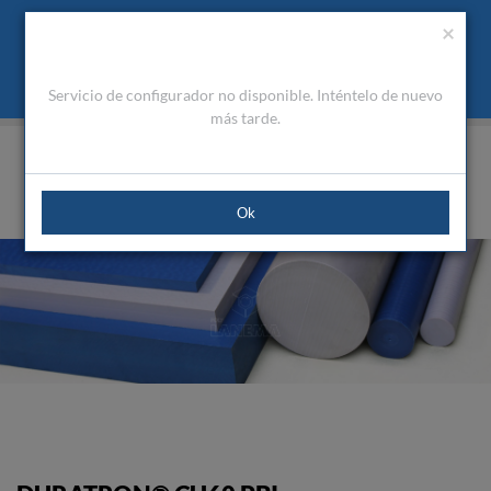
Presupuesto
Área Cliente
ES
Utilizamos cookies para mejorar la navegación. Al cerrar este
(0)
×
mensaje acepta nuestra política de cookies
Qué son las cookies
Aceptar Cookies
Servicio de configurador no disponible. Inténtelo de nuevo
HOME
PRODUCTOS
PLÁSTICOS DE INGENIERÍA
ALTO RENDIMIENTO
DURATRON® CU60 PBI
más tarde.
Ok