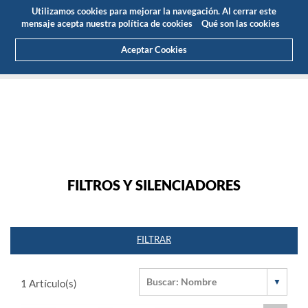
Presupuesto
Área Cliente
ES
Utilizamos cookies para mejorar la navegación. Al cerrar este
(0)
mensaje acepta nuestra política de cookies
Qué son las cookies
Aceptar Cookies
HOME
PRODUCTOS
NORMALIZADOS
FILTROS Y SILENCIADORES
FILTROS Y SILENCIADORES
FILTRAR
1
Artículo(s)