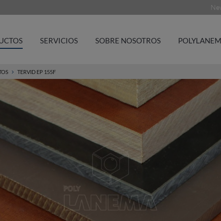
New
UCTOS
SERVICIOS
SOBRE NOSOTROS
POLYLANEM
TOS
TERVID EP 155F