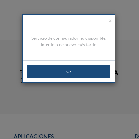
×
Servicio de configurador no disponible.
Inténtelo de nuevo más tarde.
PROPIEDADES
RESISTENCIA
Ok
DESLIZANTES
AL IMPACTO
APLICACIONES
D