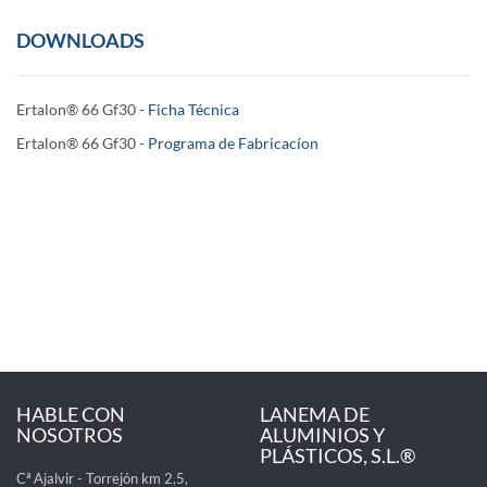
DOWNLOADS
Ertalon® 66 Gf30 -
Ficha Técnica
Ertalon® 66 Gf30
-
Programa de Fabricacíon
HABLE CON
LANEMA DE
NOSOTROS
ALUMINIOS Y
PLÁSTICOS, S.L.®
Cª Ajalvir - Torrejón km 2,5,