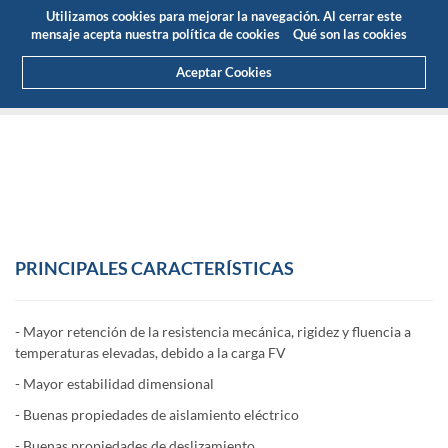
Presupuesto
Área Cliente
ES
Utilizamos cookies para mejorar la navegación. Al cerrar este
(0)
mensaje acepta nuestra política de cookies
Qué son las cookies
Aceptar Cookies
HOME
PRODUCTOS
PLÁSTICOS DE INGENIERÍA
ERTALON®/NYLATRON®
ERTALON® 66 - GF30
PRINCIPALES
CARACTERÍSTICAS
- Mayor retención de la resistencia mecánica, rigidez y fluencia a
temperaturas elevadas, debido a la carga FV
- Mayor estabilidad dimensional
- Buenas propiedades de aislamiento eléctrico
- Buenas propiedades de deslizamiento