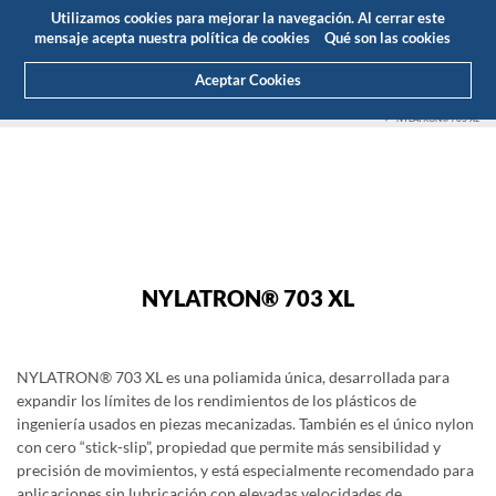
Presupuesto
Área Cliente
ES
Utilizamos cookies para mejorar la navegación. Al cerrar este
(0)
mensaje acepta nuestra política de cookies
Qué son las cookies
Aceptar Cookies
HOME
PRODUCTOS
PLÁSTICOS DE INGENIERÍA
ERTALON®/NYLATRON®
NYLATRON® 703 XL
NYLATRON® 703 XL
NYLATRON® 703 XL
NYLATRON® 703 XL es una poliamida única, desarrollada para
expandir los límites de los rendimientos de los plásticos de
ingeniería usados en piezas mecanizadas. También es el único nylon
con cero “stick-slip”, propiedad que permite más sensibilidad y
precisión de movimientos, y está especialmente recomendado para
aplicaciones sin lubricación con elevadas velocidades de