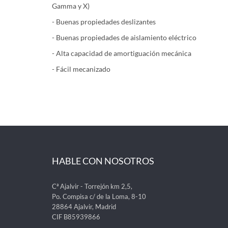
Gamma y X)
- Buenas propiedades deslizantes
- Buenas propiedades de aislamiento eléctrico
- Alta capacidad de amortiguación mecánica
- Fácil mecanizado
HABLE CON NOSOTROS
Cª Ajalvir - Torrejón km 2,5,
Po. Compisa c/ de la Loma, 8-10
28864 Ajalvir, Madrid
CIF B85939866