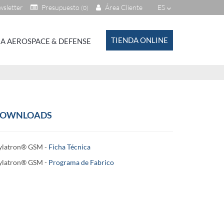
sletter
Presupuesto
Área Cliente
ES
(0)
TIENDA ONLINE
A AEROSPACE & DEFENSE
OWNLOADS
ylatron® GSM -
Ficha Técnica
ylatron® GSM
-
Programa de Fabrico