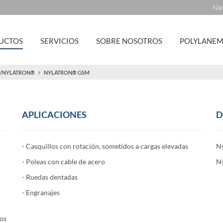
New
UCTOS
SERVICIOS
SOBRE NOSOTROS
POLYLANEM
/NYLATRON®
NYLATRON® GSM
APLICACIONES
D
- Casquillos con rotación, sometidos a cargas elevadas
N
- Poleas con cable de acero
N
- Ruedas dentadas
- Engranajes
yos