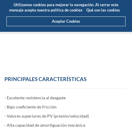
Presupuesto
Área Cliente
ES
Utilizamos cookies para mejorar la navegación. Al cerrar este
(0)
mensaje acepta nuestra política de cookies
Qué son las cookies
Aceptar Cookies
HOME
PRODUCTOS
PLÁSTICOS DE INGENIERÍA
ERTALON®/NYLATRON®
ERTALON® LFX
PRINCIPALES
CARACTERÍSTICAS
- Excelente resistencia al desgaste
- Bajo coeficiente de fricción
- Valores superiores de PV (presión/velocidad)
- Alta capacidad de amortiguación mecánica