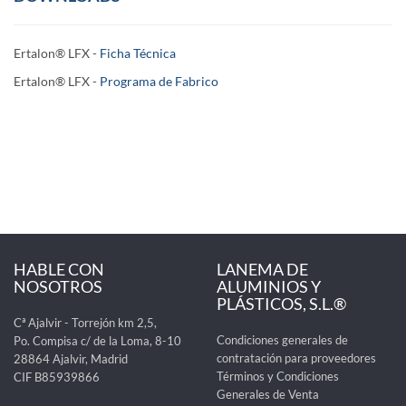
Ertalon® LFX -
Ficha Técnica
Ertalon® LFX
-
Programa de Fabrico
HABLE CON
LANEMA DE
NOSOTROS
ALUMINIOS Y
PLÁSTICOS, S.L.®
Cª Ajalvir - Torrejón km 2,5,
Condiciones generales de
Po. Compisa c/ de la Loma, 8-10
contratación para proveedores
28864 Ajalvir, Madrid
Términos y Condiciones
CIF B85939866
Generales de Venta