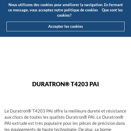
Budget
Espace client
FR
Nous utilisons des cookies pour améliorer la navigation. En fermant
(0)
ce message, vous acceptez notre politique de cookies
Que sont les
cookies?
Accepter les cookies
HOME
PRODUITS
PLASTIQUES TECHNIQUES
HAUTE PERFORMANCE
DURATRON® T4203 PAI
DURATRON® T4203 PAI
DURATRON® T4203 PAI
Le Duratron® T4203 PAI offre la meilleure dureté et résistance
aux chocs de toutes les qualités Duratron® PAI. Le Duratron®
PAI extrudé est très populaire pour les pièces de précision dans
les équipements de haute technologie. De plus, sa bonne