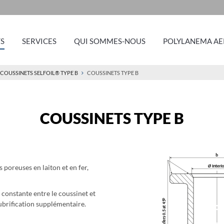
S
SERVICES
QUI SOMMES-NOUS
POLYLANEMA AE
COUSSINETS SELFOIL® TYPE B
COUSSINETS TYPE B
COUSSINETS TYPE B
 poreuses en laiton et en fer,
n constante entre le coussinet et
lubrification supplémentaire.