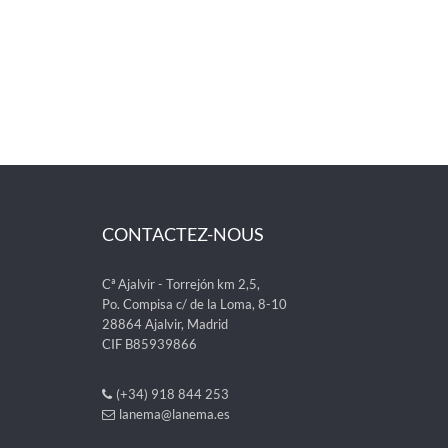
CONTACTEZ-NOUS
Cª Ajalvir - Torrejón km 2,5,
Po. Compisa c/ de la Loma, 8-10
28864 Ajalvir, Madrid
CIF B85939866
(+34) 918 844 253
lanema@lanema.es