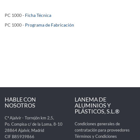
PC 1000 -
Ficha Técnica
PC 1000
-
Programa de Fabricación
HABLE CON
LANEMA DE
NOSOTROS
ALUMINIOS Y
PLÁSTICOS, S.L.®
Cª Ajalvir - Torrejón km 2,5,
Condiciones generales de
Po. Compisa c/ de la Loma, 8-10
contratación para proveedores
28864 Ajalvir, Madrid
Términos y Condiciones
CIF B85939866