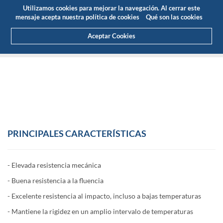
Presupuesto
Área Cliente
ES
Utilizamos cookies para mejorar la navegación. Al cerrar este
(0)
mensaje acepta nuestra política de cookies
Qué son las cookies
Aceptar Cookies
HOME
PRODUCTOS
PLÁSTICOS DE INGENIERÍA
PC 1000
PC 1000
PRINCIPALES CARACTERÍSTICAS
- Elevada resistencia mecánica
- Buena resistencia a la fluencia
- Excelente resistencia al impacto, incluso a bajas temperaturas
- Mantiene la rigidez en un amplio intervalo de temperaturas