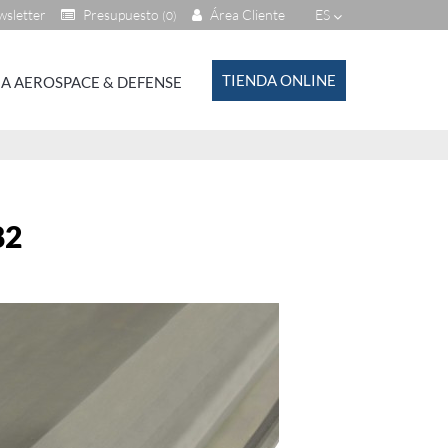
sletter
Presupuesto
Área Cliente
ES
(0)
TIENDA ONLINE
A AEROSPACE & DEFENSE
82