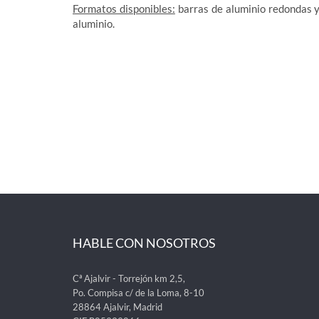
Formatos disponibles:
barras de aluminio redondas y
aluminio.
HABLE CON NOSOTROS
Cª Ajalvir - Torrejón km 2,5,
Po. Compisa c/ de la Loma, 8-10
28864 Ajalvir, Madrid